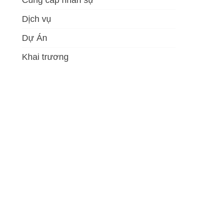
Cung cấp nhân sự
Dịch vụ
Dự Án
Khai trương
Khánh thành
Sự Kiện
TIN TỨC
Tổ chức sự kiện
Meta
Đăng nhập
RSS bài viết