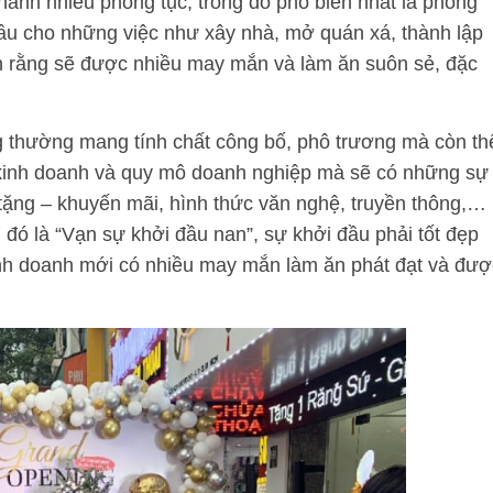
hành nhiều phong tục, trong đó phổ biến nhất là phong
đầu cho những việc như xây nhà, mở quán xá, thành lập
n rằng sẽ được nhiều may mắn và làm ăn suôn sẻ, đặc
g thường mang tính chất công bố, phô trương mà còn th
c kinh doanh và quy mô doanh nghiệp mà sẽ có những sự
tặng – khuyến mãi, hình thức văn nghệ, truyền thông,…
đó là “Vạn sự khởi đầu nan”, sự khởi đầu phải tốt đẹp
inh doanh mới có nhiều may mắn làm ăn phát đạt và đượ