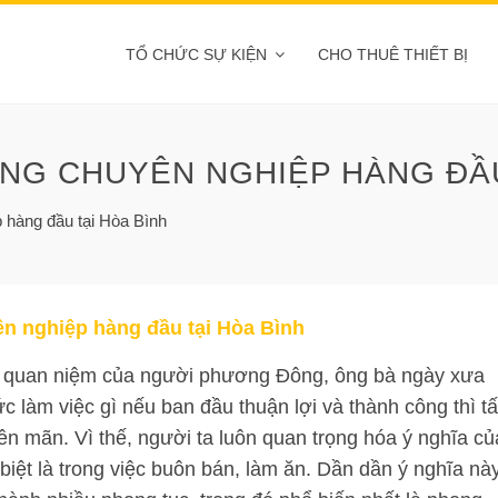
TỔ CHỨC SỰ KIỆN
CHO THUÊ THIẾT BỊ
NG CHUYÊN NGHIỆP HÀNG ĐẦU
 hàng đầu tại Hòa Bình
ên nghiệp hàng đầu tại Hòa Bình
o quan niệm của người phương Đông, ông bà ngày xưa
tức làm việc gì nếu ban đầu thuận lợi và thành công thì tấ
iên mãn. Vì thế, người ta luôn quan trọng hóa ý nghĩa củ
iệt là trong việc buôn bán, làm ăn. Dần dần ý nghĩa nà