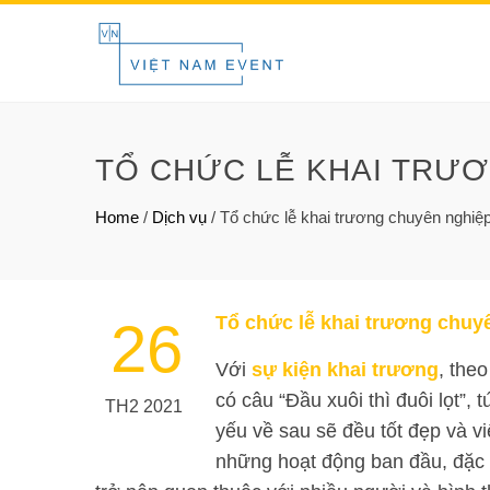
TỔ CHỨC LỄ KHAI TRƯƠ
Home
/
Dịch vụ
/
Tổ chức lễ khai trương chuyên nghiệp
Tổ chức lễ khai trương chuy
26
Với
sự kiện khai trương
, the
có câu “Đầu xuôi thì đuôi lọt”, 
TH2 2021
yếu về sau sẽ đều tốt đẹp và v
những hoạt động ban đầu, đặc b