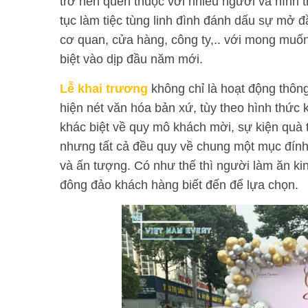
trở nên quen thuộc với nhiều người và hình t
tục làm tiệc tùng linh đình đánh dấu sự mở 
cơ quan, cửa hàng, công ty,.. với mong muố
biệt vào dịp đầu năm mới.
Lễ khai trương
không chỉ là hoạt động thôn
hiện nét văn hóa bản xứ, tùy theo hình thứ
khác biệt về quy mô khách mời, sự kiện quà 
nhưng tất cả đều quy về chung một mục đính 
và ấn tượng. Có như thế thì người làm ăn k
đông đảo khách hàng biết đến để lựa chọn.