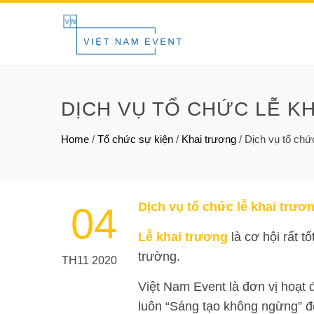
DỊCH VỤ TỔ CHỨC LỄ K
Home
/
Tổ chức sự kiện
/
Khai trương
/
Dịch vụ tổ chức
Dịch vụ tổ chức lễ khai trươ
04
Lễ khai trương
là cơ hội rất t
trường.
TH11 2020
Việt Nam Event là đơn vị hoạt 
luôn “Sáng tạo không ngừng” đ