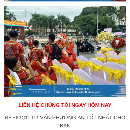
LIÊN HỆ CHÚNG TÔI NGAY HÔM NAY
ĐỂ ĐƯỢC TƯ VẤN PHƯƠNG ÁN
TỐT NHẤT CHO
BẠN