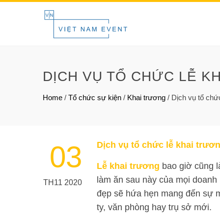
DỊCH VỤ TỔ CHỨC LỄ K
Home
/
Tổ chức sự kiện
/
Khai trương
/
Dịch vụ tổ chứ
Dịch vụ tổ chức lễ khai trươ
03
Lễ khai trương
bao giờ cũng là
làm ăn sau này của mọi doanh n
TH11 2020
đẹp sẽ hứa hẹn mang đến sự ma
ty, văn phòng hay trụ sở mới.