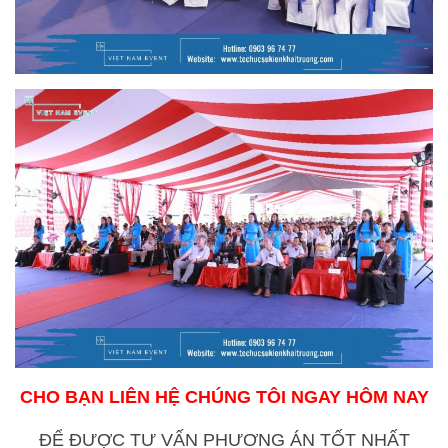
CHO BẠN LIÊN HỆ CHÚNG TÔI NGAY HÔM NAY
ĐỂ ĐƯỢC TƯ VẤN PHƯƠNG ÁN TỐT NHẤT