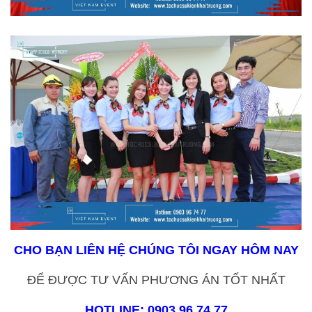
CHO BẠN
LIÊN HỆ CHÚNG TÔI NGAY HÔM NAY
ĐỂ ĐƯỢC TƯ VẤN PHƯƠNG ÁN TỐT NHẤT
HOTLINE: 0903 96 74 77