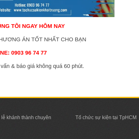
ÚNG TÔI NGAY HÔM NAY
HƯƠNG ÁN TỐT NHẤT CHO BẠN
INE:
0903 96 74 77
vấn & báo giá không quá 60 phút.
 lễ khánh thành chuyên
Tổ chức sự kiện tại TpHCM