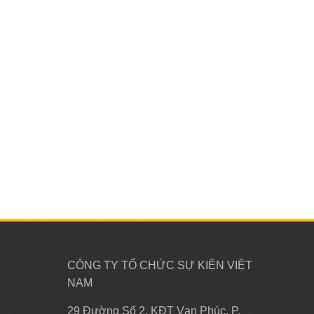
CÔNG TY TỔ CHỨC SỰ KIỆN VIỆT
NAM
29 Đường Số 2, KĐT Vạn Phúc, P.