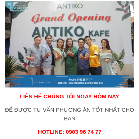
LIÊN HỆ CHÚNG TÔI NGAY HÔM NAY
ĐỂ ĐƯỢC TƯ VẤN PHƯƠNG ÁN
TỐT NHẤT CHO
BẠN
HOTLINE: 0903 96 74 77