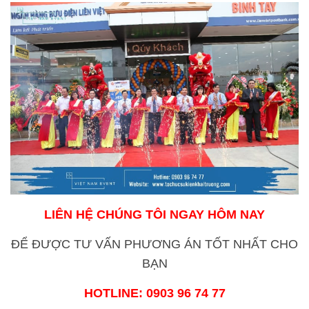
LIÊN HỆ CHÚNG TÔI NGAY HÔM NAY
ĐỂ ĐƯỢC TƯ VẤN PHƯƠNG ÁN TỐT NHẤT CHO
BẠN
HOTLINE:
0903 96 74 77