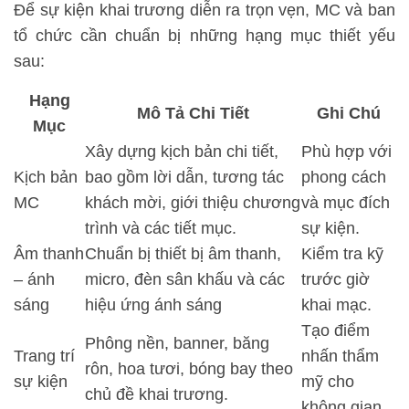
Để sự kiện khai trương diễn ra trọn vẹn, MC và ban
tổ chức cần chuẩn bị những hạng mục thiết yếu
sau:
Hạng
Mô Tả Chi Tiết
Ghi Chú
Mục
Xây dựng kịch bản chi tiết,
Phù hợp với
Kịch bản
bao gồm lời dẫn, tương tác
phong cách
MC
khách mời, giới thiệu chương
và mục đích
trình và các tiết mục.
sự kiện.
Âm thanh
Chuẩn bị thiết bị âm thanh,
Kiểm tra kỹ
– ánh
micro, đèn sân khấu và các
trước giờ
sáng
hiệu ứng ánh sáng
khai mạc.
Tạo điểm
Phông nền, banner, băng
Trang trí
nhấn thẩm
rôn, hoa tươi, bóng bay theo
sự kiện
mỹ cho
chủ đề khai trương.
không gian.