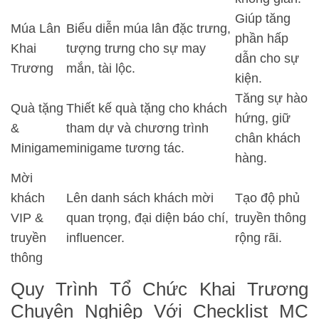
Giúp tăng
Múa Lân
Biểu diễn múa lân đặc trưng,
phần hấp
Khai
tượng trưng cho sự may
dẫn cho sự
Trương
mắn, tài lộc.
kiện.
Tăng sự hào
Quà tặng
Thiết kế quà tặng cho khách
hứng, giữ
&
tham dự và chương trình
chân khách
Minigame
minigame tương tác.
hàng.
Mời
khách
Lên danh sách khách mời
Tạo độ phủ
VIP &
quan trọng, đại diện báo chí,
truyền thông
truyền
influencer.
rộng rãi.
thông
Quy Trình Tổ Chức Khai Trương
Chuyên Nghiệp Với Checklist MC